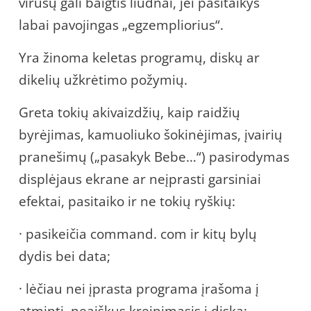
virusų gali baigtis liūdnai, jei pasitaikys
labai pavojingas „egzempliorius“.
Yra žinoma keletas programų, diskų ar
dikelių užkrėtimo požymių.
Greta tokių akivaizdžių, kaip raidžių
byrėjimas, kamuoliuko šokinėjimas, įvairių
pranešimų („pasakyk Bebe…“) pasirodymas
displėjaus ekrane ar neįprasti garsiniai
efektai, pasitaiko ir ne tokių ryškių:
· pasikeičia command. com ir kitų bylų
dydis bei data;
· lėčiau nei įprasta programa įrašoma į