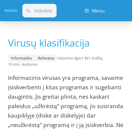
Pereiti
Meniu
prie
turinio
Virusų klasifikacija
Informatika
Referatas
Vidutinio ilgio
1 961 žodžių
10 min. skaitymo
Informacinis virusas yra programa, savaime
įsiskverbenti į kitas programas ir sugebanti
daugintis. Jis greitai plinta, nes kaskart
paleidus „užkrėstą“ programą, jis susiranda
kaupiklyje (diske ar diskelyje) dar
„neužkrėstą“ programą ir į ją įsiskverbia. Ne