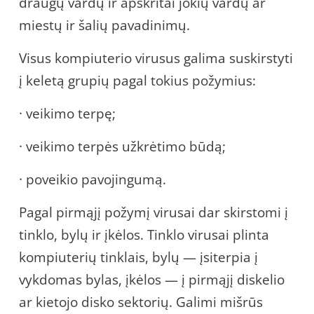
draugų vardų ir apskritai jokių vardų ar
miestų ir šalių pavadinimų.
Visus kompiuterio virusus galima suskirstyti
į keletą grupių pagal tokius požymius:
· veikimo terpę;
· veikimo terpės užkrėtimo būdą;
· poveikio pavojingumą.
Pagal pirmąjį požymį virusai dar skirstomi į
tinklo, bylų ir įkėlos. Tinklo virusai plinta
kompiuterių tinklais, bylų — įsiterpia į
vykdomas bylas, įkėlos — į pirmąjį diskelio
ar kietojo disko sektorių. Galimi mišrūs