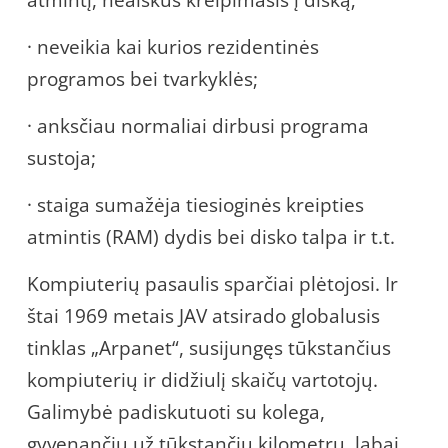
atmintį, neaiškus kreipimasis į diską;
· neveikia kai kurios rezidentinės
programos bei tvarkyklės;
· anksčiau normaliai dirbusi programa
sustoja;
· staiga sumažėja tiesioginės kreipties
atmintis (RAM) dydis bei disko talpa ir t.t.
Kompiuterių pasaulis sparčiai plėtojosi. Ir
štai 1969 metais JAV atsirado globalusis
tinklas „Arpanet“, susijungęs tūkstančius
kompiuterių ir didžiulį skaičų vartotojų.
Galimybė padiskutuoti su kolega,
gyvenančiu už tūkstančių kilometrų, labai