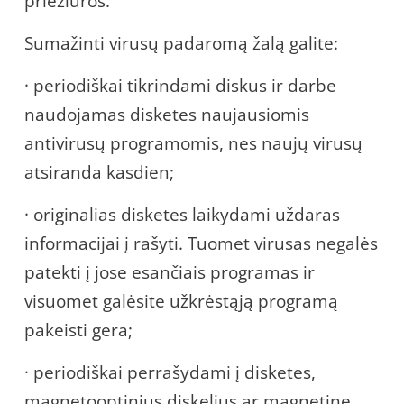
priežiūros.
Sumažinti virusų padaromą žalą galite:
· periodiškai tikrindami diskus ir darbe
naudojamas disketes naujausiomis
antivirusų programomis, nes naujų virusų
atsiranda kasdien;
· originalias disketes laikydami uždaras
informacijai į rašyti. Tuomet virusas negalės
patekti į jose esančiais programas ir
visuomet galėsite užkrėstąją programą
pakeisti gera;
· periodiškai perrašydami į disketes,
magnetooptinius diskelius ar magnetinę