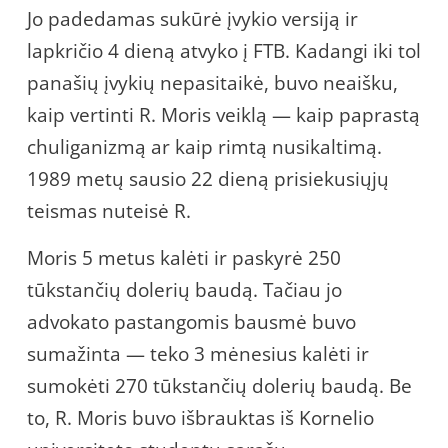
Jo padedamas sukūrė įvykio versiją ir
lapkričio 4 dieną atvyko į FTB. Kadangi iki tol
panašių įvykių nepasitaikė, buvo neaišku,
kaip vertinti R. Moris veiklą — kaip paprastą
chuliganizmą ar kaip rimtą nusikaltimą.
1989 metų sausio 22 dieną prisiekusiųjų
teismas nuteisė R.
Moris 5 metus kalėti ir paskyrė 250
tūkstančių dolerių baudą. Tačiau jo
advokato pastangomis bausmė buvo
sumažinta — teko 3 mėnesius kalėti ir
sumokėti 270 tūkstančių dolerių baudą. Be
to, R. Moris buvo išbrauktas iš Kornelio