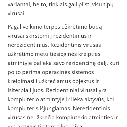
variantai, be to, tinklais gali plisti visų tipų
virusai.
Pagal veikimo terpės užkrėtimo būdą
virusai skirstomi į rezidentinius ir
nerezidentinius. Rezidentinis virusas
užkrėtimo metu tiesioginės kreipties
atmintyje palieka savo rezidencinę dalį, kuri
po to perima operacinės sistemos
kreipimasi į užkrečiamus objektus ir
įsiterpia į juos. Rezidentiniai virusai yra
kompiuterio atmintyje ir lieka aktyvūs, kol
kompiuteris išjungiamas. Nerezidentinis
virusas neužkrėčia kompiuterio atminties ir
yra aktyvus tik tam tikrą laiką.