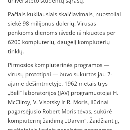
universiteto studentų sąrašų.
Pačiais kukliausiais skaičiavimais, nuostoliai
siekė 98 milijonus dolerių. Virusas
penkioms dienoms išvedė iš rikiuotės per
6200 kompiuterių, daugelį kompiuterių
tinklų.
Pirmosios kompiuterinės programos —
virusų prototipai — buvo sukurtos jau 7-
ajame dešimtmetyje. 1962 metais trys
„Bell“ laboratorijos (JAV) programuotojai H.
McCilroy, V. Visotsky ir R. Moris, liūdnai
pagarsėjusio Robert Moris tėvas, sukūrė
kompiuterinį žaidimą „Darvin“. Žaidžiant jį,