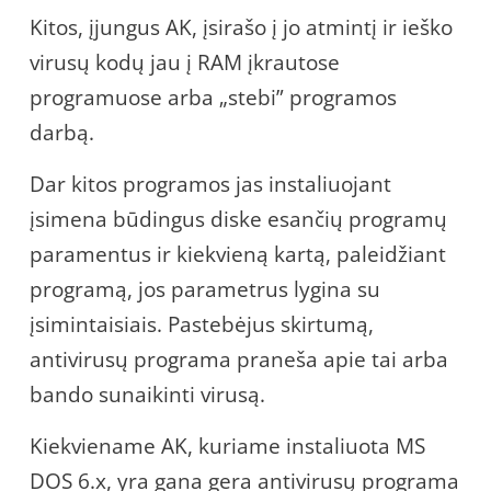
Kitos, įjungus AK, įsirašo į jo atmintį ir ieško
virusų kodų jau į RAM įkrautose
programuose arba „stebi” programos
darbą.
Dar kitos programos jas instaliuojant
įsimena būdingus diske esančių programų
paramentus ir kiekvieną kartą, paleidžiant
programą, jos parametrus lygina su
įsimintaisiais. Pastebėjus skirtumą,
antivirusų programa praneša apie tai arba
bando sunaikinti virusą.
Kiekviename AK, kuriame instaliuota MS
DOS 6.x, yra gana gera antivirusų programa