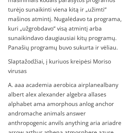
mašininiais kodais parašytos programos
turėjo sunaikinti viena kitą ir „užimti“
mašinos atmintį. Nugalėdavo ta programa,
kuri „užgrobdavo“ visą atmintį arba
sunaikindavo daugiausiai kitų programų.
Panašių programų buvo sukurta ir vėliau.
Slaptažodžiai, į kuriuos kreipėsi Moriso
virusas
A. aaa academia aerobica airplanealbany
albert alex alexander algebra allases
alphabet ama amorphous anlog anchor
andromache animals answer
anthropogenic anvils anything aria ariadre
arrow arthur athena atmosphere azure