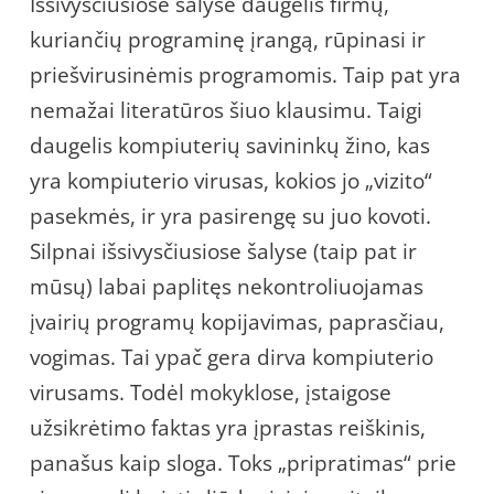
Išsivysčiusiose šalyse daugelis firmų,
kuriančių programinę įrangą, rūpinasi ir
priešvirusinėmis programomis. Taip pat yra
nemažai literatūros šiuo klausimu. Taigi
daugelis kompiuterių savininkų žino, kas
yra kompiuterio virusas, kokios jo „vizito“
pasekmės, ir yra pasirengę su juo kovoti.
Silpnai išsivysčiusiose šalyse (taip pat ir
mūsų) labai paplitęs nekontroliuojamas
įvairių programų kopijavimas, paprasčiau,
vogimas. Tai ypač gera dirva kompiuterio
virusams. Todėl mokyklose, įstaigose
užsikrėtimo faktas yra įprastas reiškinis,
panašus kaip sloga. Toks „pripratimas“ prie