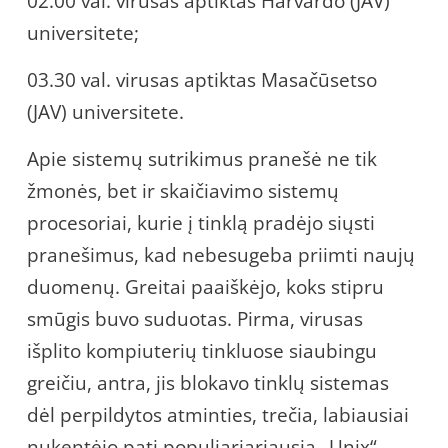
02.00 val. virusas aptiktas Harvardo (JAV)
universitete;
03.30 val. virusas aptiktas Masačūsetso
(JAV) universitete.
Apie sistemų sutrikimus pranešė ne tik
žmonės, bet ir skaičiavimo sistemų
procesoriai, kurie į tinklą pradėjo siųsti
pranešimus, kad nebesugeba priimti naujų
duomenų. Greitai paaiškėjo, koks stipru
smūgis buvo suduotas. Pirma, virusas
išplito kompiuterių tinkluose siaubingu
greičiu, antra, jis blokavo tinklų sistemas
dėl perpildytos atminties, trečia, labiausiai
nukentėjo pati populiariariausia „Unix“