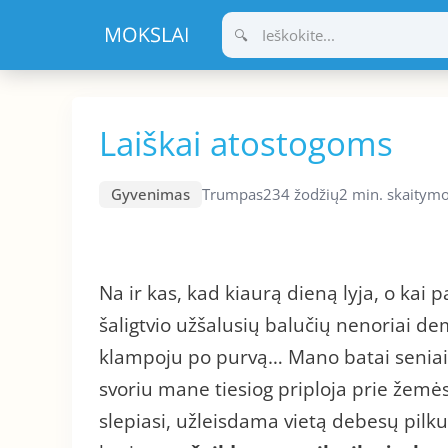
Pereiti
prie
turinio
Laiškai atostogoms
Gyvenimas
Trumpas
234 žodžių
2 min. skaitym
Na ir kas, kad kiaurą dieną lyja, o kai p
šaligtvio užšalusių balučių nenoriai de
klampoju po purvą… Mano batai seniai 
svoriu mane tiesiog priploja prie žemės
slepiasi, užleisdama vietą debesų pilk