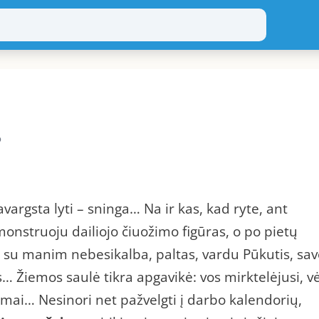
o
avargsta lyti – sninga… Na ir kas, kad ryte, ant
monstruoju dailiojo čiuožimo figūras, o po pietų
su manim nebesikalba, paltas, vardu Pūkutis, sav
… Žiemos saulė tikra apgavikė: vos mirktelėjusi, vė
umai… Nesinori net pažvelgti į darbo kalendorių,