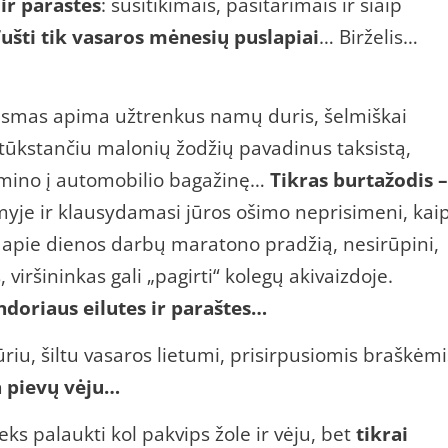
 ir paraštės
: susitikimais, pasitarimais ir šiaip
ušti tik vasaros mėnesių puslapiai
… Birželis…
usmas apima užtrenkus namų duris, šelmiškai
kstančiu malonių žodžių pavadinus taksistą,
gamino į automobilio bagažinę…
Tikras burtažodis –
je ir klausydamasi jūros ošimo neprisimeni, kai
 apie dienos darbų maratono pradžią, nesirūpini,
viršininkas gali „pagirti“ kolegų akivaizdoje.
ndoriaus eilutes ir paraštes…
ūriu, šiltu vasaros lietumi, prisirpusiomis braškėmi
a pievų vėju…
ks palaukti kol pakvips žole ir vėju, bet
tikrai