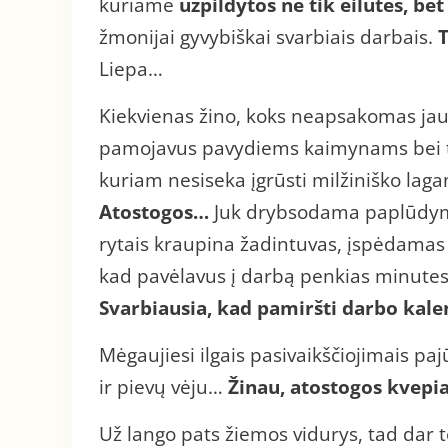
kuriame
užpildytos ne tik
eilutės, bet
žmonijai gyvybiškai svarbiais darbais.
T
Liepa…
Kiekvienas žino, koks neapsakomas ja
pamojavus pavydiems kaimynams bei tū
kuriam nesiseka įgrūsti milžiniško la
Atostogos…
Juk drybsodama paplūdymy
rytais kraupina žadintuvas, įspėdamas
kad pavėlavus į darbą penkias minutes, 
Svarbiausia, kad pamiršti darbo kale
Mėgaujiesi ilgais pasivaikščiojimais paj
ir pievų vėju…
Žinau, atostogos kvepi
Už lango pats žiemos vidurys, tad dar te