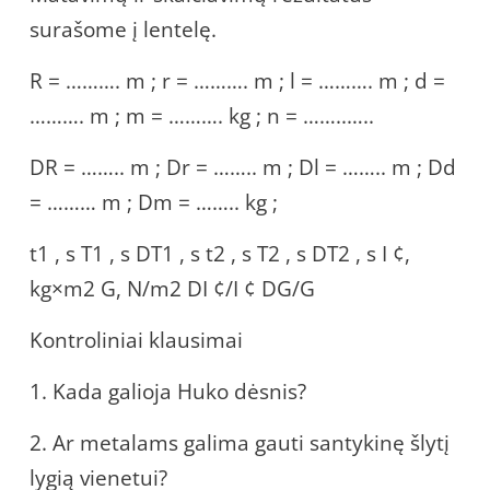
surašome į lentelę.
R = ………. m ; r = ………. m ; l = ………. m ; d =
………. m ; m = ………. kg ; n = ……..…..
DR = …….. m ; Dr = …….. m ; Dl = …….. m ; Dd
= ……… m ; Dm = …….. kg ;
t1 , s T1 , s DT1 , s t2 , s T2 , s DT2 , s I ¢,
kg×m2 G, N/m2 DI ¢/I ¢ DG/G
Kontroliniai klausimai
1. Kada galioja Huko dėsnis?
2. Ar metalams galima gauti santykinę šlytį
lygią vienetui?