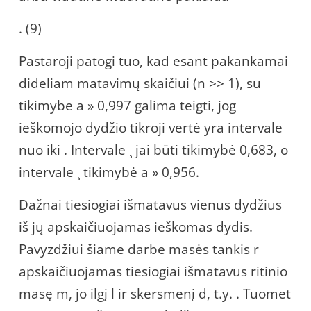
. (9)
Pastaroji patogi tuo, kad esant pakankamai
dideliam matavimų skaičiui (n >> 1), su
tikimybe a » 0,997 galima teigti, jog
ieškomojo dydžio tikroji vertė yra intervale
nuo iki . Intervale ¸ jai būti tikimybė 0,683, o
intervale ¸ tikimybė a » 0,956.
Dažnai tiesiogiai išmatavus vienus dydžius
iš jų apskaičiuojamas ieškomas dydis.
Pavyzdžiui šiame darbe masės tankis r
apskaičiuojamas tiesiogiai išmatavus ritinio
masę m, jo ilgį l ir skersmenį d, t.y. . Tuomet