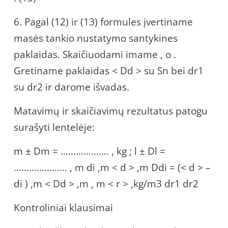
6. Pagal (12) ir (13) formules įvertiname
masės tankio nustatymo santykines
paklaidas. Skaičiuodami imame , o .
Gretiname paklaidas < Dd > su Sn bei dr1
su dr2 ir darome išvadas.
Matavimų ir skaičiavimų rezultatus patogu
surašyti lentelėje:
m ± Dm = ………………. , kg ; l ± Dl =
………………… , m di ,m < d > ,m Ddi = (< d > –
di ) ,m < Dd > ,m , m < r > ,kg/m3 dr1 dr2
Kontroliniai klausimai