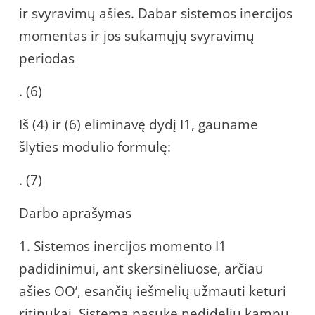
ir svyravimų ašies. Dabar sistemos inercijos
momentas ir jos sukamųjų svyravimų
periodas
. (6)
Iš (4) ir (6) eliminavę dydį I1, gauname
šlyties modulio formulę:
. (7)
Darbo aprašymas
1. Sistemos inercijos momento I1
padidinimui, ant skersinėliuose, arčiau
ašies OO’, esančių iešmelių užmauti keturi
ritinukai. Sistemą pasukę nedideliu kampu,