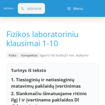
Pereiti
Meniu
prie
turinio
Fizikos laboratoriniu
klausimai 1-10
Fizika
Konspektas
Ilgas
10 143 žodžių
51 min. skaitymo
Turinys iš teksto
1. Tiesioginių ir netiesioginių
matavimų paklaidų įvertinimas
2. Slankmačiu išmatuojame ritinio
ilgį l ir įvertiname paklaidos Dl