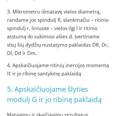
3. Mikrometru išmatavę vielos diametrą,
randame jos spindulį R, slankmačiu – ritinio
spindulį r, liniuote – vielos ilgį l ir ritinio
atstumą iki sukimosi ašies d. Įvertiname
visų šių dydžių nustatymo paklaidas DR, Dr,
Dl, Dd ir Dm.
4. Apskaičiuojame ritinių inercijos momentą
I¢ ir jo ribinę santykinę paklaidą
5. Apskaičiuojame šlyties
modulį G ir jo ribinę paklaidą
Matavimų ir skaičiavimų rezultatus