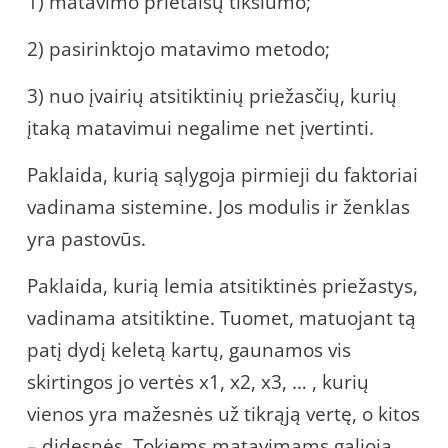
1) matavimo prietaisų tikslumo;
2) pasirinktojo matavimo metodo;
3) nuo įvairių atsitiktinių priežasčių, kurių
įtaką matavimui negalime net įvertinti.
Paklaida, kurią sąlygoja pirmieji du faktoriai
vadinama sistemine. Jos modulis ir ženklas
yra pastovūs.
Paklaida, kurią lemia atsitiktinės priežastys,
vadinama atsitiktine. Tuomet, matuojant tą
patį dydį keletą kartų, gaunamos vis
skirtingos jo vertės x1, x2, x3, … , kurių
vienos yra mažesnės už tikrąją vertę, o kitos
– didesnės. Tokiems matavimams galioja