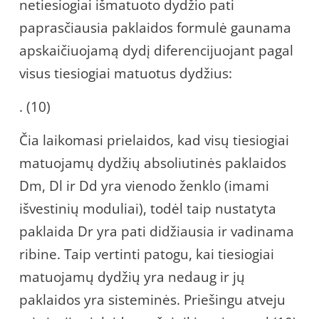
netiesiogiai išmatuoto dydžio pati
paprasčiausia paklaidos formulė gaunama
apskaičiuojamą dydį diferencijuojant pagal
visus tiesiogiai matuotus dydžius:
. (10)
Čia laikomasi prielaidos, kad visų tiesiogiai
matuojamų dydžių absoliutinės paklaidos
Dm, Dl ir Dd yra vienodo ženklo (imami
išvestinių moduliai), todėl taip nustatyta
paklaida Dr yra pati didžiausia ir vadinama
ribine. Taip vertinti patogu, kai tiesiogiai
matuojamų dydžių yra nedaug ir jų
paklaidos yra sisteminės. Priešingu atveju