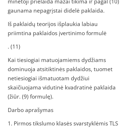
minėtoji prielaida mažai tikima ir pagal (10)
gaunama nepagrįstai didelė paklaida.
Iš paklaidų teorijos išplaukia labiau
priimtina paklaidos įvertinimo formulė
. (11)
Kai tiesiogiai matuojamiems dydžiams
dominuoja atsitiktinės paklaidos, tuomet
netiesiogiai išmatuotam dydžiui
skaičiuojama vidutinė kvadratinė paklaida
(žiūr. (9) formulę).
Darbo aprašymas
1. Pirmos tikslumo klasės svarstyklėmis TLS