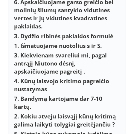
6. Apskaičiuojame garso greičio bei
molinių šilumų santykio vidutines
vertes ir jų vidutines kvadratines
paklaidas.
3. Dydžio ribinės paklaidos formulė
1. Išmatuojame nuotolius s ir S.
3. Kiekvienam svareliui mi, pagal
antrąjį Niutono dėsnį,
apskaičiuojame pagreitį .
4. Kūnų laisvojo kritimo pagreičio
nustatymas
7. Bandymą kartojame dar 7-10
kartų.
2. Kokiu atveju laisvąjį kūnų kritimą
galima laikyti tolygiai greitėjančiu ?