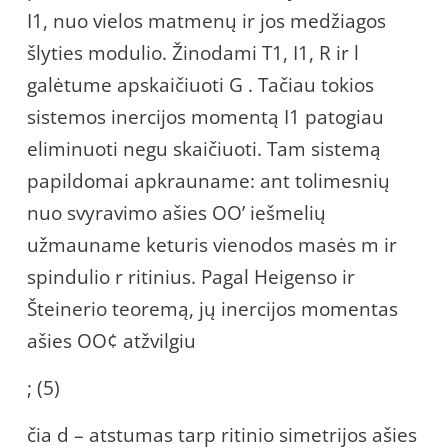
I1, nuo vielos matmenų ir jos medžiagos
šlyties modulio. Žinodami T1, I1, R ir l
galėtume apskaičiuoti G . Tačiau tokios
sistemos inercijos momentą I1 patogiau
eliminuoti negu skaičiuoti. Tam sistemą
papildomai apkrauname: ant tolimesnių
nuo svyravimo ašies OO’ iešmelių
užmauname keturis vienodos masės m ir
spindulio r ritinius. Pagal Heigenso ir
Šteinerio teoremą, jų inercijos momentas
ašies OO¢ atžvilgiu
; (5)
čia d – atstumas tarp ritinio simetrijos ašies