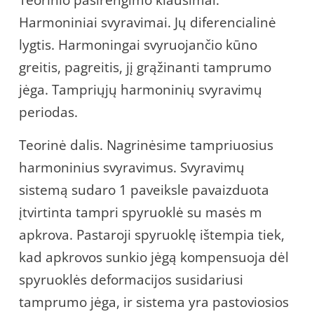
Harmoniniai svyravimai. Jų diferencialinė
lygtis. Harmoningai svyruojančio kūno
greitis, pagreitis, jį grąžinanti tamprumo
jėga. Tampriųjų harmoninių svyravimų
periodas.
Teorinė dalis. Nagrinėsime tampriuosius
harmoninius svyravimus. Svyravimų
sistemą sudaro 1 paveiksle pavaizduota
įtvirtinta tampri spyruoklė su masės m
apkrova. Pastaroji spyruoklę ištempia tiek,
kad apkrovos sunkio jėgą kompensuoja dėl
spyruoklės deformacijos susidariusi
tamprumo jėga, ir sistema yra pastoviosios