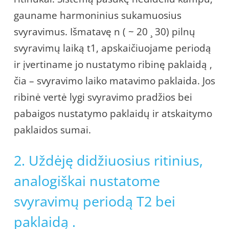
gauname harmoninius sukamuosius
svyravimus. Išmatavę n ( ~ 20 ¸ 30) pilnų
svyravimų laiką t1, apskaičiuojame periodą
ir įvertiname jo nustatymo ribinę paklaidą ,
čia – svyravimo laiko matavimo paklaida. Jos
ribinė vertė lygi svyravimo pradžios bei
pabaigos nustatymo paklaidų ir atskaitymo
paklaidos sumai.
2. Uždėję didžiuosius ritinius,
analogiškai nustatome
svyravimų periodą T2 bei
paklaidą .