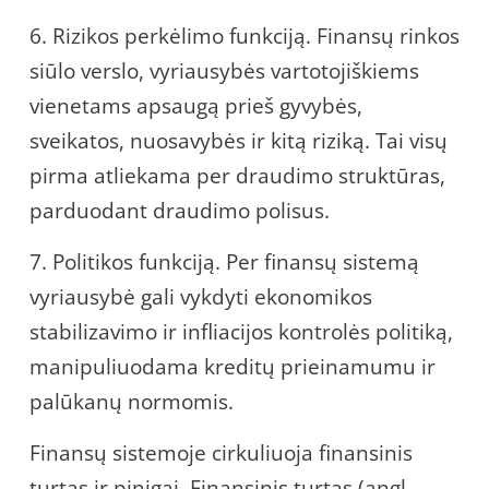
6. Rizikos perkėlimo funkciją. Finansų rinkos
siūlo verslo, vyriausybės vartotojiškiems
vienetams apsaugą prieš gyvybės,
sveikatos, nuosavybės ir kitą riziką. Tai visų
pirma atliekama per draudimo struktūras,
parduodant draudimo polisus.
7. Politikos funkciją. Per finansų sistemą
vyriausybė gali vykdyti ekonomikos
stabilizavimo ir infliacijos kontrolės politiką,
manipuliuodama kreditų prieinamumu ir
palūkanų normomis.
Finansų sistemoje cirkuliuoja finansinis
turtas ir pinigai. Finansinis turtas (angl.