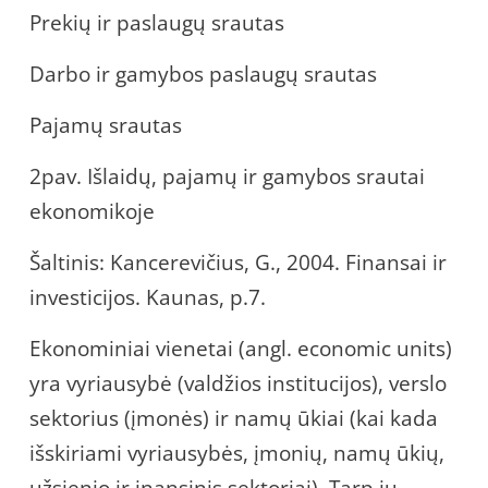
Prekių ir paslaugų srautas
Darbo ir gamybos paslaugų srautas
Pajamų srautas
2pav. Išlaidų, pajamų ir gamybos srautai
ekonomikoje
Šaltinis: Kancerevičius, G., 2004. Finansai ir
investicijos. Kaunas, p.7.
Ekonominiai vienetai (angl. economic units)
yra vyriausybė (valdžios institucijos), verslo
sektorius (įmonės) ir namų ūkiai (kai kada
išskiriami vyriausybės, įmonių, namų ūkių,
užsienio ir inansinis sektoriai). Tarp jų