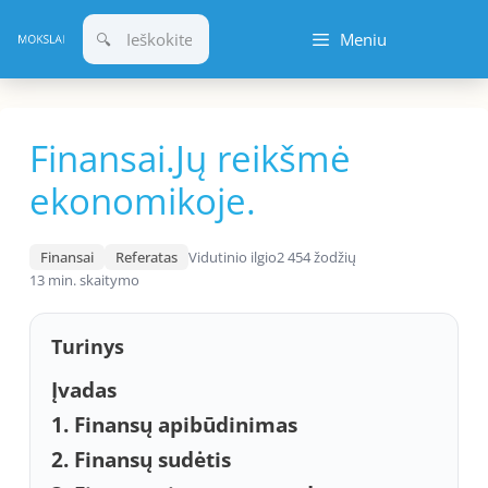
Pereiti
Meniu
prie
turinio
Finansai.Jų reikšmė
ekonomikoje.
Finansai
Referatas
Vidutinio ilgio
2 454 žodžių
13 min. skaitymo
Turinys
Įvadas
1. Finansų apibūdinimas
2. Finansų sudėtis