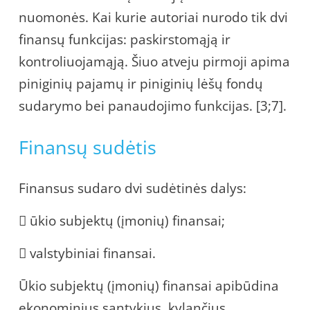
nuomonės. Kai kurie autoriai nurodo tik dvi
finansų funkcijas: paskirstomąją ir
kontroliuojamąją. Šiuo atveju pirmoji apima
piniginių pajamų ir piniginių lėšų fondų
sudarymo bei panaudojimo funkcijas. [3;7].
Finansų sudėtis
Finansus sudaro dvi sudėtinės dalys:
 ūkio subjektų (įmonių) finansai;
 valstybiniai finansai.
Ūkio subjektų (įmonių) finansai apibūdina
ekonominius santykius, kylančius