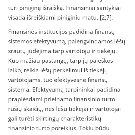
turi piniginę išraišką. Finansiniai santykiai
visada išreiškiami piniginiu matu. [2;7].
Finansinės institucijos padidina finansų
sistemos efektyvumą, palengvindamos lėšų
srautų judėjimą tarp vartotojų ir tiekėjų.
Kuo mažiau pastangų, tarp jų paieškos
laiko, reikia lėšų perkėlimui iš tiekėjų
vartotojams, tuo efektyvesnė finansų
sistema. Efektyvumą tarpininkai padidina
praplėsdami prieinamo finansinio turto
rūšių skaičių, nes lėšų tiekėjai ir vartotojai
gali turėti skirtingų charakteristikų
finansinio turto poreikius. Tokiu būdu