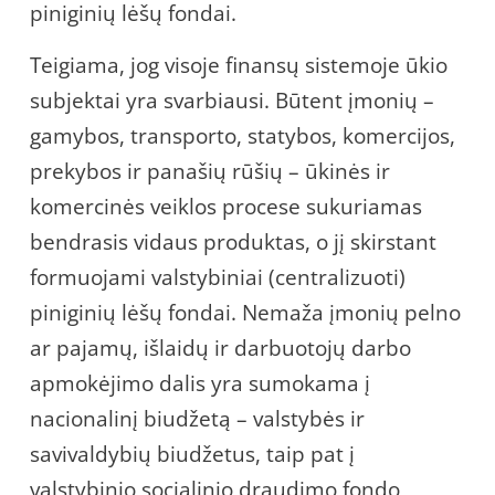
piniginių lėšų fondai.
Teigiama, jog visoje finansų sistemoje ūkio
subjektai yra svarbiausi. Būtent įmonių –
gamybos, transporto, statybos, komercijos,
prekybos ir panašių rūšių – ūkinės ir
komercinės veiklos procese sukuriamas
bendrasis vidaus produktas, o jį skirstant
formuojami valstybiniai (centralizuoti)
piniginių lėšų fondai. Nemaža įmonių pelno
ar pajamų, išlaidų ir darbuotojų darbo
apmokėjimo dalis yra sumokama į
nacionalinį biudžetą – valstybės ir
savivaldybių biudžetus, taip pat į
valstybinio socialinio draudimo fondo