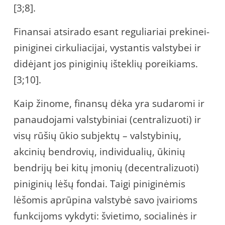
[3;8].
Finansai atsirado esant reguliariai prekinei-
piniginei cirkuliacijai, vystantis valstybei ir
didėjant jos piniginių išteklių poreikiams.
[3;10].
Kaip žinome, finansų dėka yra sudaromi ir
panaudojami valstybiniai (centralizuoti) ir
visų rūšių ūkio subjektų – valstybinių,
akcinių bendrovių, individualių, ūkinių
bendrijų bei kitų įmonių (decentralizuoti)
piniginių lėšų fondai. Taigi piniginėmis
lėšomis aprūpina valstybė savo įvairioms
funkcijoms vykdyti: švietimo, socialinės ir