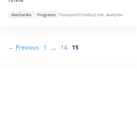
Mechanika
Programa
Trumpas
310 žodžių
2 min. skaitymo
Page
Page
Page
←
Previous
1
…
14
15