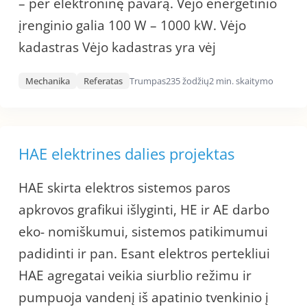
– per elektroninę pavarą. Vėjo energetinio
įrenginio galia 100 W – 1000 kW. Vėjo
kadastras Vėjo kadastras yra vėj
Mechanika
Referatas
Trumpas
235 žodžių
2 min. skaitymo
HAE elektrines dalies projektas
HAE skirta elektros sistemos paros
apkrovos grafikui išlyginti, HE ir AE darbo
eko- nomiškumui, sistemos patikimumui
padidinti ir pan. Esant elektros pertekliui
HAE agregatai veikia siurblio režimu ir
pumpuoja vandenį iš apatinio tvenkinio į