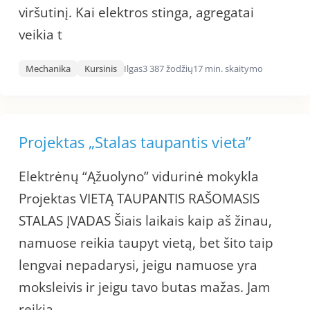
viršutinį. Kai elektros stinga, agregatai
veikia t
Mechanika
Kursinis
Ilgas
3 387 žodžių
17 min. skaitymo
Projektas „Stalas taupantis vieta”
Elektrėnų “Ąžuolyno” vidurinė mokykla
Projektas VIETĄ TAUPANTIS RAŠOMASIS
STALAS ĮVADAS Šiais laikais kaip aš žinau,
namuose reikia taupyt vietą, bet šito taip
lengvai nepadarysi, jeigu namuose yra
moksleivis ir jeigu tavo butas mažas. Jam
reikia