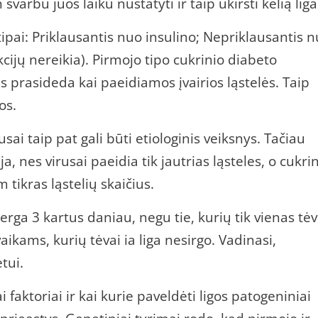
n svarbu juos laiku nustatyti ir taip ukirsti kelią liga
ipai: Priklausantis nuo insulino; Nepriklausantis 
kcijų nereikia). Pirmojo tipo cukrinio diabeto
s prasideda kai paeidiamos įvairios ląstelės. Taip
os.
ai taip pat gali būti etiologinis veiksnys. Tačiau
ija, nes virusai paeidia tik jautrias ląsteles, o cukri
tikras ląstelių skaičius.
serga 3 kartus daniau, negu tie, kurių tik vienas tė
ikams, kurių tėvai ia liga nesirgo. Vadinasi,
tui.
i faktoriai ir kai kurie paveldėti ligos patogeniniai