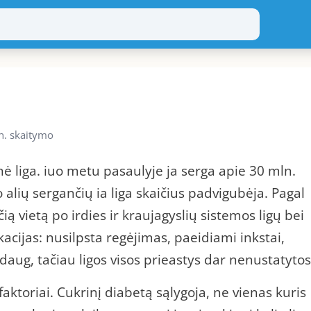
n. skaitymo
nė liga. iuo metu pasaulyje ja serga apie 30 mln.
alių sergančių ia liga skaičius padvigubėja. Pagal
ą vietą po irdies ir kraujagyslių sistemos ligų bei
ikacijas: nusilpsta regėjimas, paeidiami inkstai,
daug, tačiau ligos visos prieastys dar nenustatytos
aktoriai. Cukrinį diabetą sąlygoja, ne vienas kuris