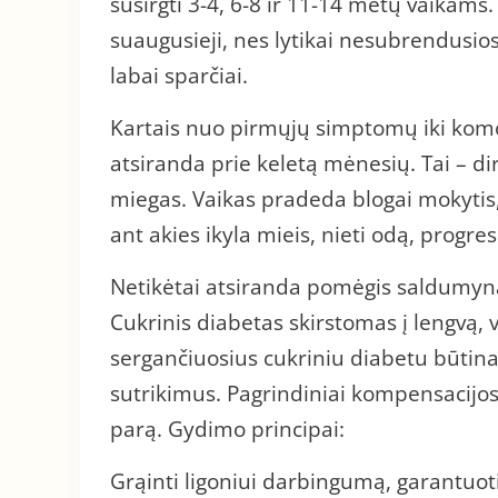
susirgti 3-4, 6-8 ir 11-14 metų vaikams.
suaugusieji, nes lytikai nesubrendusio
labai sparčiai.
Kartais nuo pirmųjų simptomų iki komos
atsiranda prie keletą mėnesių. Tai – di
miegas. Vaikas pradeda blogai mokytis, 
ant akies ikyla mieis, nieti odą, progre
Netikėtai atsiranda pomėgis saldumyn
Cukrinis diabetas skirstomas į lengvą
sergančiuosius cukriniu diabetu būti
sutrikimus. Pagrindiniai kompensacijos 
parą. Gydimo principai:
Grąinti ligoniui darbingumą, garantuot