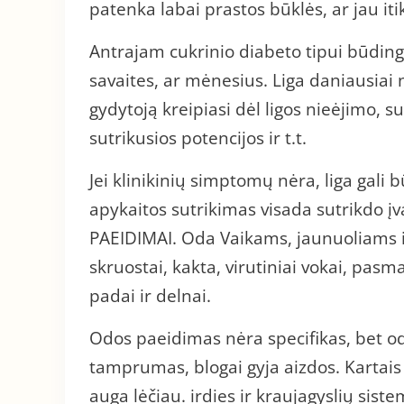
patenka labai prastos būklės, ar jau iti
Antrajam cukrinio diabeto tipui būdinga
savaites, ar mėnesius. Liga daniausiai n
gydytoją kreipiasi dėl ligos nieėjimo, 
sutrikusios potencijos ir t.t.
Jei klinikinių simptomų nėra, liga gal
apykaitos sutrikimas visada sutrikdo į
PAEIDIMAI. Oda Vaikams, jaunuoliams ir
skruostai, kakta, virutiniai vokai, pasm
padai ir delnai.
Odos paeidimas nėra specifikas, bet od
tamprumas, blogai gyja aizdos. Kartais 
auga lėčiau. irdies ir kraujagyslių sis