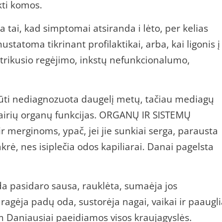
kti komos.
 tai, kad simptomai atsiranda i lėto, per kelias
ustatoma tikrinant profilaktikai, arba, kai ligonis į
sutrikusio regėjimo, inkstų nefunkcionalumo,
i būti nediagnozuota daugelį metų, tačiau mediagų
vairių organų funkcijas. ORGANŲ IR SISTEMŲ
 merginoms, ypač, jei jie sunkiai serga, parausta
akrė, nes isiplečia odos kapiliarai. Danai pagelsta
a pasidaro sausa, rauklėta, sumaėja jos
ragėja padų oda, sustorėja nagai, vaikai ir paaugli
tem Daniausiai paeidiamos visos kraujagyslės.