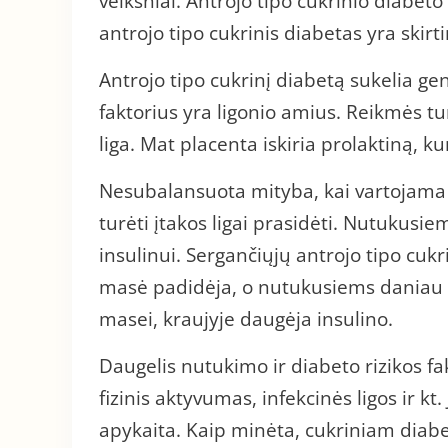
veiksniai. Antrojo tipo cukrinio diabeto
antrojo tipo cukrinis diabetas yra skirti
Antrojo tipo cukrinį diabetą sukelia gene
faktorius yra ligonio amius. Reikmės tur
liga. Mat placenta iskiria prolaktiną, ku
Nesubalansuota mityba, kai vartojama 
turėti įtakos ligai prasidėti. Nutukus
insulinui. Sergančiųjų antrojo tipo cu
masė padidėja, o nutukusiems daniau 
masei, kraujyje daugėja insulino.
Daugelis nutukimo ir diabeto rizikos fa
fizinis aktyvumas, infekcinės ligos ir k
apykaita. Kaip minėta, cukriniam diabe