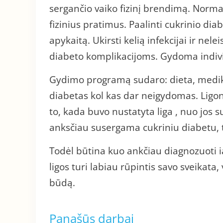
sergančio vaiko fizinį brendimą. Norm
fizinius pratimus. Paalinti cukrinio d
apykaitą. Ukirsti kelią infekcijai ir nelei
diabeto komplikacijoms. Gydoma indivi
Gydimo programą sudaro: dieta, medik
diabetas kol kas dar neigydomas. Ligo
to, kada buvo nustatyta liga , nuo jos
anksčiau susergama cukriniu diabetu, 
Todėl būtina kuo ankčiau diagnozuoti ią 
ligos turi labiau rūpintis savo sveikata
būdą.
Panašūs darbai