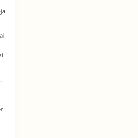
ja
ai
ai
.
er