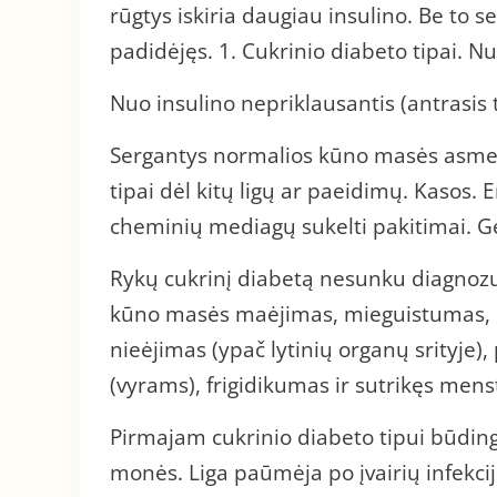
rūgtys iskiria daugiau insulino. Be to se
padidėjęs. 1. Cukrinio diabeto tipai. Nu
Nuo insulino nepriklausantis (antrasis t
Sergantys normalios kūno masės asmen
tipai dėl kitų ligų ar paeidimų. Kasos. E
cheminių mediagų sukelti pakitimai. G
Rykų cukrinį diabetą nesunku diagnozuo
kūno masės maėjimas, mieguistumas, b
nieėjimas (ypač lytinių organų srityje),
(vyrams), frigidikumas ir sutrikęs menst
Pirmajam cukrinio diabeto tipui būdinga
monės. Liga paūmėja po įvairių infekcijų,