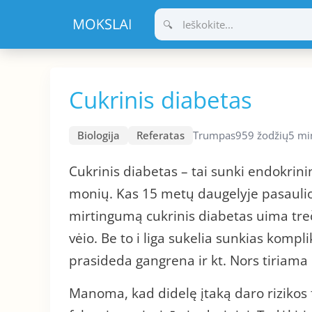
Pereiti
prie
turinio
Cukrinis diabetas
Biologija
Referatas
Trumpas
959 žodžių
5 mi
Cukrinis diabetas – tai sunki endokrini
monių. Kas 15 metų daugelyje pasaulio 
mirtingumą cukrinis diabetas uima treči
vėio. Be to i liga sukelia sunkias kompl
prasideda gangrena ir kt. Nors tiriama 
Manoma, kad didelę įtaką daro rizikos f