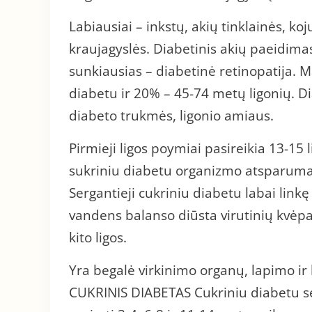
Labiausiai – inkstų, akių tinklainės, ko
kraujagyslės. Diabetinis akių paeidimas
sunkiausias – diabetinė retinopatija.
diabetu ir 20% – 45-74 metų ligonių. Di
diabeto trukmės, ligonio amiaus.
Pirmieji ligos poymiai pasireikia 13-1
sukriniu diabetu organizmo atsparumas
Sergantieji cukriniu diabetu labai link
vandens balanso diūsta virutinių kvėpa
kito ligos.
Yra begalė virkinimo organų, lapimo ir
CUKRINIS DIABETAS Cukriniu diabetu ser