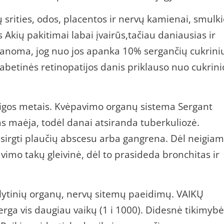
jų srities, odos, placentos ir nervų kamienai, smulk
 Akių pakitimai labai įvairūs,tačiau daniausias ir
 Manoma, jog nuo jos apanka 10% sergančių cukrini
abetinės retinopatijos danis priklauso nuo cukrini
5 ligos metais. Kvėpavimo organų sistema Sergant
 maėja, todėl danai atsiranda tuberkuliozė.
ę sirgti plaučių abscesu arba gangrena. Dėl neigia
vimo takų gleivinė, dėl to prasideda bronchitas ir
 lytinių organų, nervų sitemų paeidimų. VAIKŲ
ga vis daugiau vaikų (1 i 1000). Didesnė tikimybė