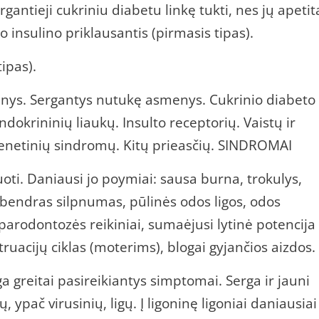
rgantieji cukriniu diabetu linkę tukti, nes jų apetit
o insulino priklausantis (pirmasis tipas).
ipas).
ys. Sergantys nutukę asmenys. Cukrinio diabeto
ndokrininių liaukų. Insulto receptorių. Vaistų ir
enetinių sindromų. Kitų prieasčių. SINDROMAI
ti. Daniausi jo poymiai: sausa burna, trokulys,
endras silpnumas, pūlinės odos ligos, odos
 parodontozės reikiniai, sumaėjusi lytinė potencija
ruacijų ciklas (moterims), blogai gyjančios aizdos.
 greitai pasireikiantys simptomai. Serga ir jauni
 ypač virusinių, ligų. Į ligoninę ligoniai daniausiai