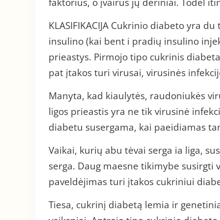
faktorius, o įvairūs jų deriniai. Todėl iti
KLASIFIKACIJA Cukrinio diabeto yra du t
insulino (kai bent i pradių insulino inje
prieastys. Pirmojo tipo cukrinis diabeta
pat įtakos turi virusai, virusinės infekcij
Manyta, kad kiaulytės, raudoniukės virus
ligos prieastis yra ne tik virusinė infekc
diabetu susergama, kai paeidiamas tam 
Vaikai, kurių abu tėvai serga ia liga, su
serga. Daug maesne tikimybe susirgti va
paveldėjimas turi įtakos cukriniui diabe
Tiesa, cukrinį diabetą lemia ir genetinia