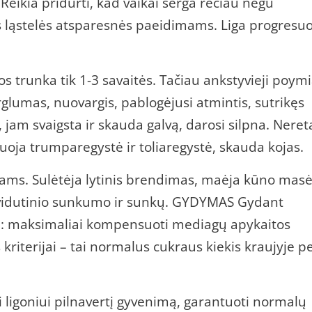
 Reikia pridurti, kad vaikai serga rečiau negu
s ląstelės atsparesnės paeidimams. Liga progresuo
 trunka tik 1-3 savaitės. Tačiau ankstyvieji poymi
rglumas, nuovargis, pablogėjusi atmintis, sutrikęs
jam svaigsta ir skauda galvą, darosi silpna. Neret
suoja trumparegystė ir toliaregystė, skauda kojas.
ams. Sulėtėja lytinis brendimas, maėja kūno masė
, vidutinio sunkumo ir sunkų. GYDYMAS Gydant
na: maksimaliai kompensuoti mediagų apykaitos
kriterijai – tai normalus cukraus kiekis kraujyje p
i ligoniui pilnavertį gyvenimą, garantuoti normalų