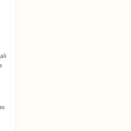
a
ali
s
as
ų