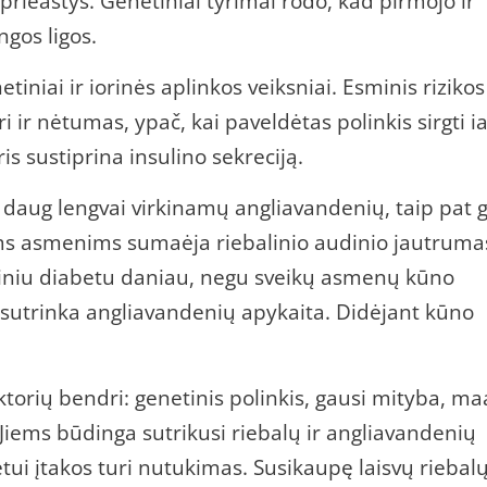
 prieastys. Genetiniai tyrimai rodo, kad pirmojo ir
ngos ligos.
tiniai ir iorinės aplinkos veiksniai. Esminis rizikos
i ir nėtumas, ypač, kai paveldėtas polinkis sirgti i
ris sustiprina insulino sekreciją.
daug lengvai virkinamų angliavandenių, taip pat g
iems asmenims sumaėja riebalinio audinio jautruma
kriniu diabetu daniau, negu sveikų asmenų kūno
sutrinka angliavandenių apykaita. Didėjant kūno
ktorių bendri: genetinis polinkis, gausi mityba, ma
t. Jiems būdinga sutrikusi riebalų ir angliavandenių
tui įtakos turi nutukimas. Susikaupę laisvų riebal