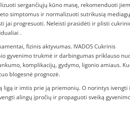
alizuoti sergančiųjų kūno masę, rekomenduoti jie
iabeto simptomus ir normalizuoti sutrikusią mediag
sti jai progresuoti. Neleisti prasidėti ir plisti cukrini
dualiai .
amentai, fizinis aktyvumas. IVADOS Cukrinis
nio gyvenimo trukmė ir darbingumas priklauso nu
 sunkumo, komplikacijų, gydymo, ligonio amiaus. Ku
tuo blogesnė prognozė.
ligą ir imtis prie ją priemonių. O norintys ivengti 
, vengti alingų įpročių ir propaguoti sveiką gyvenim