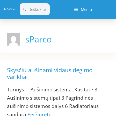
Pereiti
Meniu
prie
turinio
sParco
Skysčiu aušinami vidaus degimo
varikliai
Turinys Aušinimo sistema. Kas tai ? 3
Aušinimo sistemų tipai 3 Pagrindinės
aušinimo sistemos dalys 6 Radiatoriaus
sandara
Peržiūrėti…