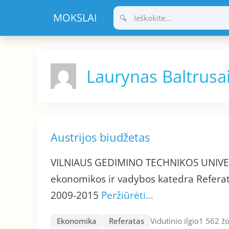
Pereiti
prie
turinio
Laurynas Baltrusai
Austrijos biudžetas
VILNIAUS GEDIMINO TECHNIKOS UNIVE
ekonomikos ir vadybos katedra Referata
2009-2015
Peržiūrėti…
Ekonomika
Referatas
Vidutinio ilgio
1 562 ž