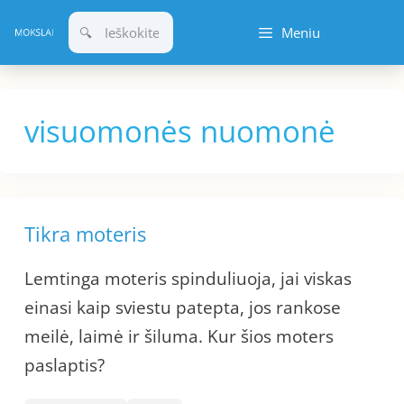
Pereiti
Meniu
prie
turinio
visuomonės nuomonė
Tikra moteris
Lemtinga moteris spinduliuoja, jai viskas
einasi kaip sviestu patepta, jos rankose
meilė, laimė ir šiluma. Kur šios moters
paslaptis?