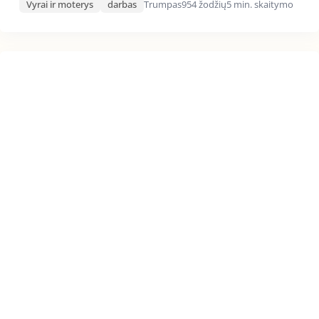
Vyrai ir moterys
darbas
Trumpas
954 žodžių
5 min. skaitymo