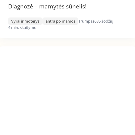
Diagnozė – mamytės sūnelis!
Vyrai ir moterys
antra po mamos
Trumpas
685 žodžių
4 min. skaitymo