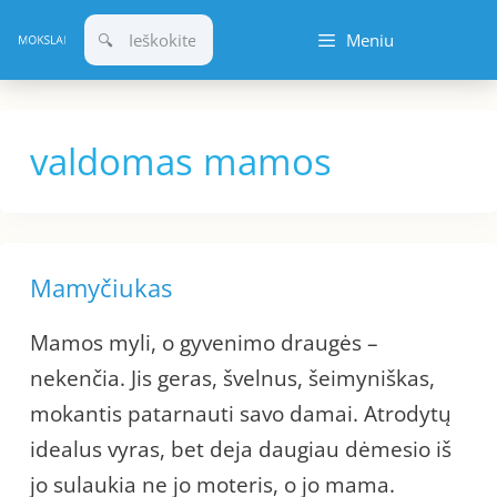
Pereiti
Meniu
prie
turinio
valdomas mamos
Mamyčiukas
Mamos myli, o gyvenimo draugės –
nekenčia. Jis geras, švelnus, šeimyniškas,
mokantis patarnauti savo damai. Atrodytų
idealus vyras, bet deja daugiau dėmesio iš
jo sulaukia ne jo moteris, o jo mama.