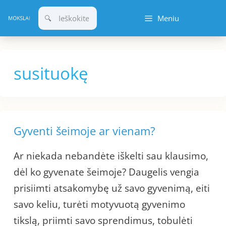
Pereiti
Meniu
prie
turinio
susituokę
Gyventi šeimoje ar vienam?
Ar niekada nebandėte iškelti sau klausimo,
dėl ko gyvenate šeimoje? Daugelis vengia
prisiimti atsakomybę už savo gyvenimą, eiti
savo keliu, turėti motyvuotą gyvenimo
tikslą, priimti savo sprendimus, tobulėti