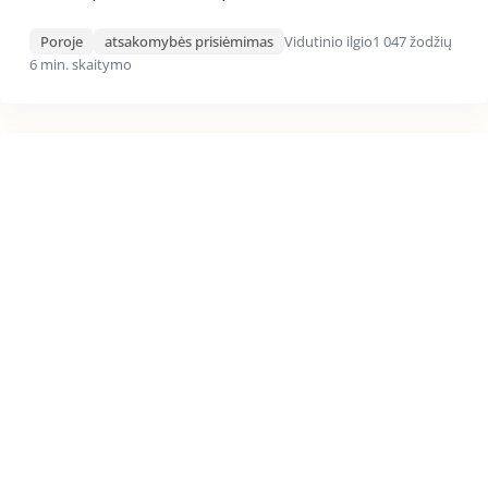
Poroje
atsakomybės prisiėmimas
Vidutinio ilgio
1 047 žodžių
6 min. skaitymo