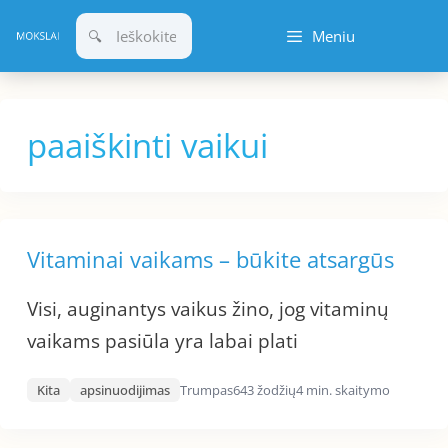
Pereiti
Meniu
prie
turinio
paaiškinti vaikui
Vitaminai vaikams – būkite atsargūs
Visi, auginantys vaikus žino, jog vitaminų
vaikams pasiūla yra labai plati
Kita
apsinuodijimas
Trumpas
643 žodžių
4 min. skaitymo