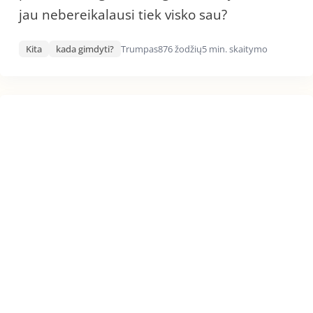
jau nebereikalausi tiek visko sau?
Kita
kada gimdyti?
Trumpas
876 žodžių
5 min. skaitymo