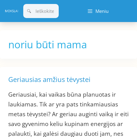
Pereiti
Meniu
prie
turinio
noriu būti mama
Geriausias amžius tėvystei
Geriausiai, kai vaikas būna planuotas ir
laukiamas. Tik ar yra pats tinkamiausias
metas tėvystei? Ar geriau auginti vaiką ir eiti
savo gyvenimo keliu kupinam energijos ar
palaukti, kai galėsi daugiau duoti jam, nes