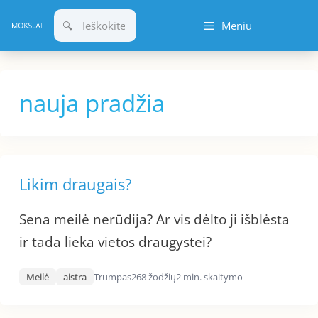
Pereiti
Meniu
prie
turinio
nauja pradžia
Likim draugais?
Sena meilė nerūdija? Ar vis dėlto ji išblėsta
ir tada lieka vietos draugystei?
Meilė
aistra
Trumpas
268 žodžių
2 min. skaitymo