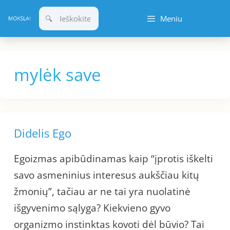
Pereiti
Meniu
prie
turinio
mylėk save
Didelis Ego
Egoizmas apibūdinamas kaip “įprotis iškelti
savo asmeninius interesus aukščiau kitų
žmonių”, tačiau ar ne tai yra nuolatinė
išgyvenimo sąlyga? Kiekvieno gyvo
organizmo instinktas kovoti dėl būvio? Tai