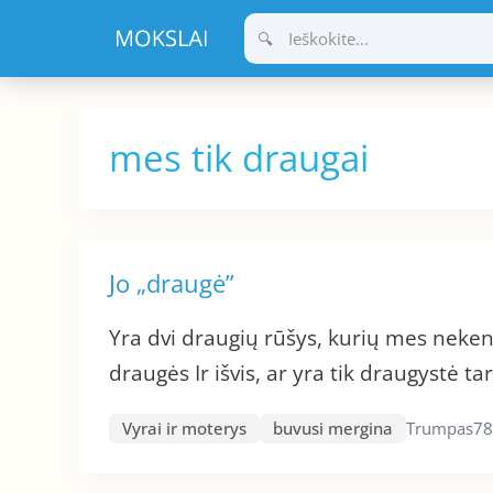
Pereiti
prie
turinio
mes tik draugai
Jo „draugė”
Yra dvi draugių rūšys, kurių mes neke
draugės Ir išvis, ar yra tik draugystė ta
Vyrai ir moterys
buvusi mergina
Trumpas
78