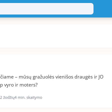
nčiame – mūsų gražuolės vienišos draugės ir JO
rp vyro ir moters?
2 žodžių
4 min. skaitymo