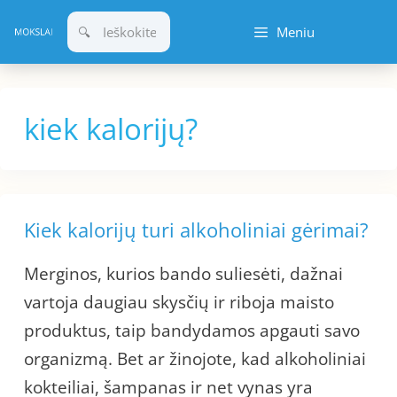
Pereiti
Meniu
prie
turinio
kiek kalorijų?
Kiek kalorijų turi alkoholiniai gėrimai?
Merginos, kurios bando suliesėti, dažnai
vartoja daugiau skysčių ir riboja maisto
produktus, taip bandydamos apgauti savo
organizmą. Bet ar žinojote, kad alkoholiniai
kokteiliai, šampanas ir net vynas yra