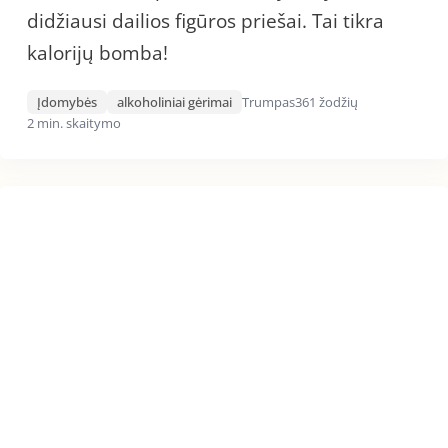
didžiausi dailios figūros priešai. Tai tikra
kalorijų bomba!
Įdomybės
alkoholiniai gėrimai
Trumpas
361 žodžių
2 min. skaitymo