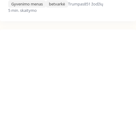
Gyvenimo menas
betvarkė
Trumpas
851 žodžių
5 min. skaitymo