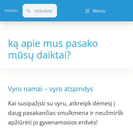
Pereiti
Meniu
prie
turinio
ką apie mus pasako
mūsų daiktai?
Vyro namai – vyro atspindys
Kai susipažįsti su vyru, atkreipk dėmesį į
daug pasakančias smulkmena ir neužmiršk
apžiūrėti jo gyvenamosios erdvės!