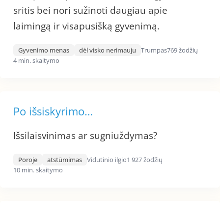
sritis bei nori sužinoti daugiau apie
laimingą ir visapusišką gyvenimą.
Gyvenimo menas
dėl visko nerimauju
Trumpas
769 žodžių
4 min. skaitymo
Po išsiskyrimo…
Išsilaisvinimas ar sugniuždymas?
Poroje
atstūmimas
Vidutinio ilgio
1 927 žodžių
10 min. skaitymo