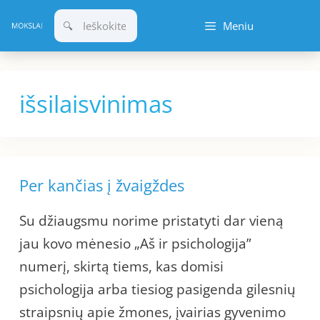
Pereiti
Meniu
prie
turinio
išsilaisvinimas
Per kančias į žvaigždes
Su džiaugsmu norime pristatyti dar vieną
jau kovo mėnesio „Aš ir psichologija”
numerį, skirtą tiems, kas domisi
psichologija arba tiesiog pasigenda gilesnių
straipsnių apie žmones, įvairias gyvenimo