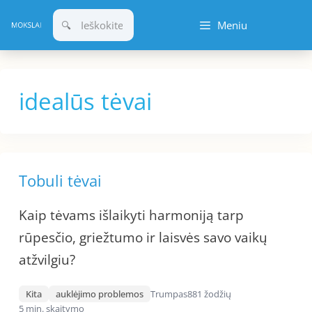
Pereiti
Meniu
prie
turinio
idealūs tėvai
Tobuli tėvai
Kaip tėvams išlaikyti harmoniją tarp
rūpesčio, griežtumo ir laisvės savo vaikų
atžvilgiu?
Kita
auklėjimo problemos
Trumpas
881 žodžių
5 min. skaitymo