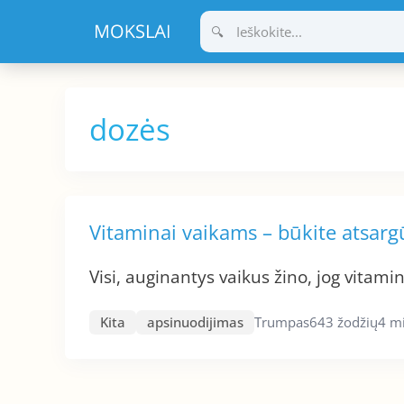
Pereiti
prie
turinio
dozės
Vitaminai vaikams – būkite atsarg
Visi, auginantys vaikus žino, jog vitami
Kita
apsinuodijimas
Trumpas
643 žodžių
4 m