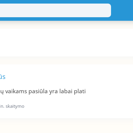
ūs
nų vaikams pasiūla yra labai plati
in. skaitymo