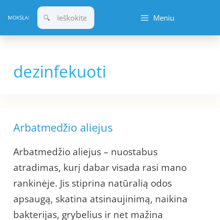
Pereiti
Meniu
prie
turinio
dezinfekuoti
Arbatmedžio aliejus
Arbatmedžio aliejus – nuostabus
atradimas, kurį dabar visada rasi mano
rankinėje. Jis stiprina natūralią odos
apsaugą, skatina atsinaujinimą, naikina
bakterijas, grybelius ir net mažina