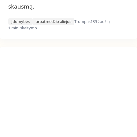
skausmą.
Įdomybės
arbatmedžio aliejus
Trumpas
139 žodžių
1 min. skaitymo