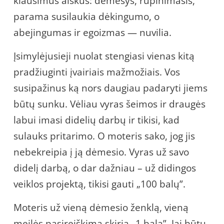
klausimus aiškus: dėmesys, rūpinimasis,
parama susilaukia dėkingumo, o
abejingumas ir egoizmas — nuvilia.
Įsimylėjusieji nuolat stengiasi vienas kitą
pradžiuginti įvairiais mažmožiais. Vos
susipažinus ką nors daugiau padaryti jiems
būtų sunku. Vėliau vyras šeimos ir draugės
labui imasi didelių darbų ir tikisi, kad
sulauks pritarimo. O moteris sako, jog jis
nebekreipia į ją dėmesio. Vyras už savo
didelį darbą, o dar dažniau – už didingos
veiklos projektą, tikisi gauti „100 balų”.
Moteris už vieną dėmesio ženklą, vieną
meilės pasireiškimą skiria „1 balą”. Jai būtų