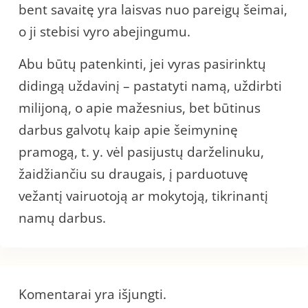
bent savaitę yra laisvas nuo pareigų šeimai,
o ji stebisi vyro abejingumu.
Abu būtų patenkinti, jei vyras pasirinktų
didingą uždavinį – pastatyti namą, uždirbti
milijoną, o apie mažesnius, bet būtinus
darbus galvotų kaip apie šeimyninę
pramogą, t. y. vėl pasijustų darželinuku,
žaidžiančiu su draugais, į parduotuvę
vežantį vairuotoją ar mokytoją, tikrinantį
namų darbus.
Komentarai yra išjungti.