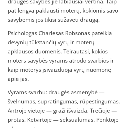
draugės savybes jie labiausiai vertina. Taip
pat lengva paklausti moterų, kokiomis savo
savybėmis jos tikisi sužavėti draugą.
Psichologas Charlesas Robsonas pateikia
devynių tūkstančių vyrų ir moterų
apklausos duomenis. Teirautasi, kokios
moters savybės vyrams atrodo svarbios ir
kaip moterys įsivaizduoja vyrų nuomonę
apie jas.
Vyrams svarbu: draugės asmenybė —
švelnumas, supratingumas, rūpestingumas.
Antroje vietoje — graži išvaizda. Trečioje —
protas. Ketvirtoje — seksualumas. Penktoje