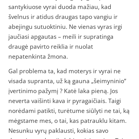
santykiuose vyrai duoda mažiau, kad
švelnus ir atidus draugas tapo vangiu ir
abejingu sutuoktiniu. Ne vienas vyras irgi
jaučiasi apgautas – meili ir supratinga
draugė pavirto reiklia ir nuolat
nepatenkinta žmona.
Gal problema ta, kad moterys ir vyrai ne
visada supranta, už ką gauna „šeimyninio”
įvertinimo pažymį ? Katė laka pieną. Jos
neverta vaišinti kava ir pyragaičiais. Taigi
norėdami patikti, turėtume siūlyti ne tai, ką
mėgstame mes, o tai, kas patrauklu kitam.
Nesunku vyrų paklausti, kokias savo