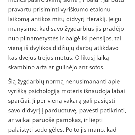
pravartu prisiminti vyriškumo etalonu
laikomą antikos mitų didvyrį Heraklį. Jeigu
manysime, kad savo žygdarbius jis pradėjo
nuo pilnametystės ir baigė iki pensijos, tai
vieną iš dvylikos didžiųjų darbų atlikdavo
kas dvejus trejus metus. O likusį laiką
skambino arfa ar gulinėjo ant sofos.
Šią žygdarbių normą nenusimananti apie
vyrišką psichologiją moteris išnaudoja labai
sparčiai. Ji per vieną vakarą gali pasiųsti
savo didvyrį į parduotuvę, pavesti patikrinti,
ar vaikai paruošė pamokas, ir liepti
palaistyti sodo gėles. Po to jis mano, kad