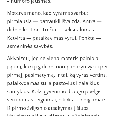
– humoro jausmas.
Moterys mano, kad vyrams svarbu:
pirmiausia — patraukli išvaizda. Antra —
didelė krūtinė. Trečia — seksualumas.
Ketvirta — pataikavimas vyrui. Penkta —
asmeninės savybės.
Akivaizdu, jog ne viena moteris painioja
įspūdį, kurį ji gali bei nori padaryti vyrui per
pirmąjį pasimatymą, ir tai, ką vyras vertins,
palaikydamas su ja pastovius ilgalaikius
santykius. Koks gyvenimo draugo poelgis
vertinamas teigiamai, o koks — neigiamai?
Iš pirmo žvilgsnio atsakymas į šiuos