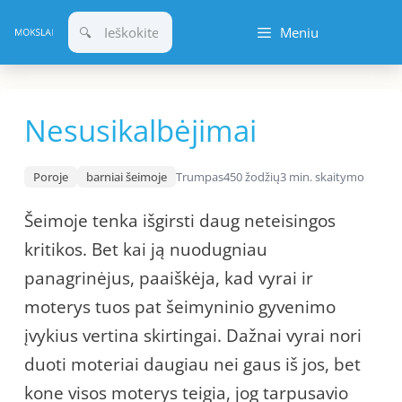
Pereiti
Meniu
prie
turinio
Nesusikalbėjimai
Poroje
barniai šeimoje
Trumpas
450 žodžių
3 min. skaitymo
Šeimoje tenka išgirsti daug neteisingos
kritikos. Bet kai ją nuodugniau
panagrinėjus, paaiškėja, kad vyrai ir
moterys tuos pat šeimyninio gyvenimo
įvykius vertina skirtingai. Dažnai vyrai nori
duoti moteriai daugiau nei gaus iš jos, bet
kone visos moterys teigia, jog tarpusavio