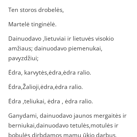
Ten storos drobelės,
Martelė tinginėlė.
Dainuodavo ,lietuviai ir lietuvės visokio
amžiaus; dainuodavo piemenukai,
pavyzdžiui;
Ėdra, karvytės,ėdra,ėdra ralio.
Ėdra,Žalioji,ėdra,ėdra ralio.
Ėdra ,teliukai, ėdra , ėdra ralio.
Ganydami, dainuodavo jaunos mergaitės ir
berniukai,dainuodavo tetulės,motulės ir
bobulės dirbdamos mamų ūkio darbus,