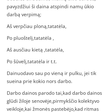
pavyzdžiui ši daina atspindi namų ūkio
darbą verpimą;
Aš verpčiau ploną,tatatėla,
Po pluoštelį,tatatėla ,
Aš ausčiau kietą ,tatatėla,
Po šūvelį,tatatėla ir t.t.
Dainuodavo sau po vieną ir pulku, jei tik
sueina prie kokio nors darbo.
Darbo dainos parodo tai,kad darbo dainos
glūdi žiloje senovėje,pirmykščio kolektyvo
veikloje,kai žmonės pastebėjo,kad ritmas