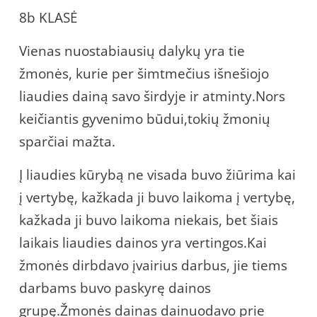
8b KLASĖ
Vienas nuostabiausių dalykų yra tie
žmonės, kurie per šimtmečius išnešiojo
liaudies dainą savo širdyje ir atminty.Nors
keičiantis gyvenimo būdui,tokių žmonių
sparčiai mažta.
Į liaudies kūrybą ne visada buvo žiūrima kai
į vertybę, kažkada ji buvo laikoma į vertybę,
kažkada ji buvo laikoma niekais, bet šiais
laikais liaudies dainos yra vertingos.Kai
žmonės dirbdavo įvairius darbus, jie tiems
darbams buvo paskyrę dainos
grupę.Žmonės dainas dainuodavo prie