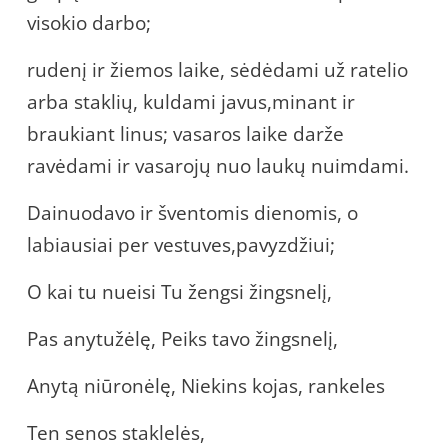
visokio darbo;
rudenį ir žiemos laike, sėdėdami už ratelio
arba staklių, kuldami javus,minant ir
braukiant linus; vasaros laike darže
ravėdami ir vasarojų nuo laukų nuimdami.
Dainuodavo ir šventomis dienomis, o
labiausiai per vestuves,pavyzdžiui;
O kai tu nueisi Tu žengsi žingsnelį,
Pas anytužėlę, Peiks tavo žingsnelį,
Anytą niūronėlę, Niekins kojas, rankeles
Ten senos staklelės,