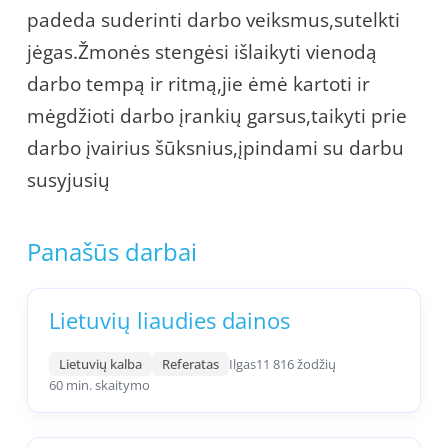
padeda suderinti darbo veiksmus,sutelkti
jėgas.Žmonės stengėsi išlaikyti vienodą
darbo tempą ir ritmą,jie ėmė kartoti ir
mėgdžioti darbo įrankių garsus,taikyti prie
darbo įvairius šūksnius,įpindami su darbu
susyjusių
Panašūs darbai
Lietuvių liaudies dainos
Lietuvių kalba
Referatas
Ilgas
11 816 žodžių
60 min. skaitymo