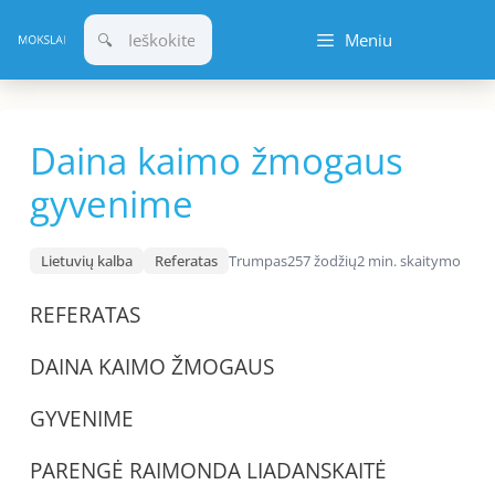
Pereiti
Meniu
prie
turinio
Daina kaimo žmogaus
gyvenime
Lietuvių kalba
Referatas
Trumpas
257 žodžių
2 min. skaitymo
REFERATAS
DAINA KAIMO ŽMOGAUS
GYVENIME
PARENGĖ RAIMONDA LIADANSKAITĖ