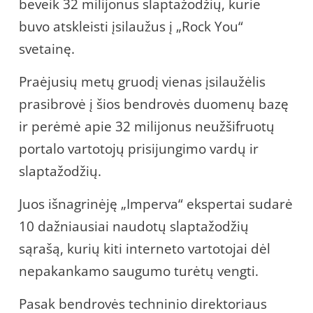
beveik 32 milijonus slaptažodžių, kurie
buvo atskleisti įsilaužus į „Rock You“
svetainę.
Praėjusių metų gruodį vienas įsilaužėlis
prasibrovė į šios bendrovės duomenų bazę
ir perėmė apie 32 milijonus neužšifruotų
portalo vartotojų prisijungimo vardų ir
slaptažodžių.
Juos išnagrinėję „Imperva“ ekspertai sudarė
10 dažniausiai naudotų slaptažodžių
sąrašą, kurių kiti interneto vartotojai dėl
nepakankamo saugumo turėtų vengti.
Pasak bendrovės techninio direktoriaus