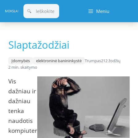
Pereiti
Meniu
prie
turinio
Slaptažodžiai
Įdomybės
elektroninė banininkystė
Trumpas
212 žodžių
2 min. skaitymo
Vis
dažniau ir
dažniau
tenka
naudotis
kompiuter