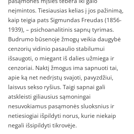
pasąmonės mįslės tebėra iki galo
neįmintos. Tiesiausias kelias į jos pažinimą,
kaip teigia pats Sigmundas Freudas (1856-
1939), – psichoanalitinis sapnų tyrimas.
Budrumo būsenoje žmogų veikia daugybė
cenzorių vidinio pasaulio stabilumui
išsaugoti, o miegant iš dalies užmiega ir
cenzoriai. Naktį žmogus ima sapnuoti tai,
apie ką net nedrįstų svajoti, pavyzdžiui,
laisvus sekso ryšius. Taigi sapnai gali
atskleisti giliausius sąmoningai
nesuvokiamus pasąmonės sluoksnius ir
netiesiogiai išpildyti norus, kurie niekaip
negali išsipildyti tikrovėje.