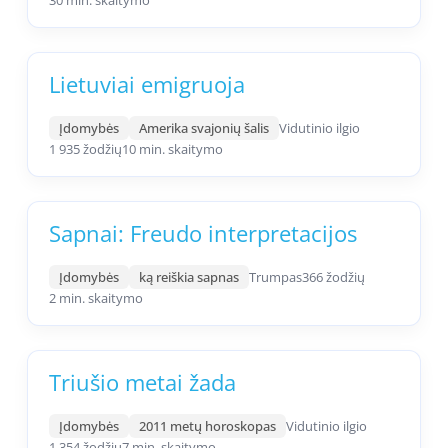
30 min. skaitymo
Lietuviai emigruoja
Įdomybės
Amerika svajonių šalis
Vidutinio ilgio
1 935 žodžių
10 min. skaitymo
Sapnai: Freudo interpretacijos
Įdomybės
ką reiškia sapnas
Trumpas
366 žodžių
2 min. skaitymo
Triušio metai žada
Įdomybės
2011 metų horoskopas
Vidutinio ilgio
1 354 žodžių
7 min. skaitymo