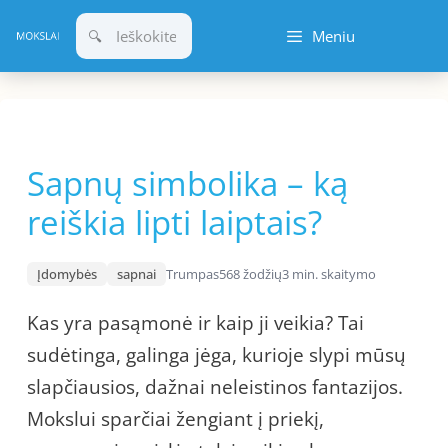
Pereiti
Meniu
prie
turinio
Sapnų simbolika – ką
reiškia lipti laiptais?
Įdomybės
sapnai
Trumpas
568 žodžių
3 min. skaitymo
Kas yra pasąmonė ir kaip ji veikia? Tai
sudėtinga, galinga jėga, kurioje slypi mūsų
slapčiausios, dažnai neleistinos fantazijos.
Mokslui sparčiai žengiant į priekį,