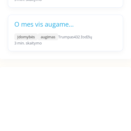
O mes vis augame…
Įdomybės
augimas
Trumpas
432 žodžių
3 min. skaitymo