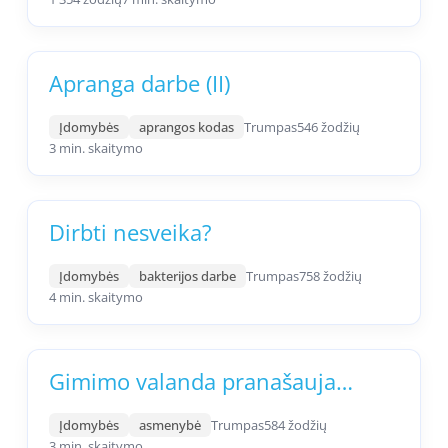
Apranga darbe (II)
Įdomybės
aprangos kodas
Trumpas
546 žodžių
3 min. skaitymo
Dirbti nesveika?
Įdomybės
bakterijos darbe
Trumpas
758 žodžių
4 min. skaitymo
Gimimo valanda pranašauja…
Įdomybės
asmenybė
Trumpas
584 žodžių
3 min. skaitymo