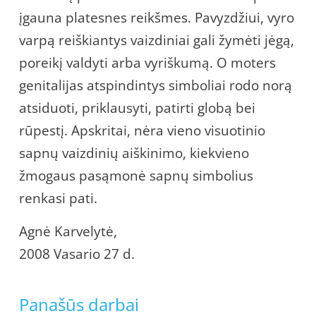
įgauna platesnes reikšmes. Pavyzdžiui, vyro
varpą reiškiantys vaizdiniai gali žymėti jėgą,
poreikį valdyti arba vyriškumą. O moters
genitalijas atspindintys simboliai rodo norą
atsiduoti, priklausyti, patirti globą bei
rūpestį. Apskritai, nėra vieno visuotinio
sapnų vaizdinių aiškinimo, kiekvieno
žmogaus pasąmonė sapnų simbolius
renkasi pati.
Agnė Karvelytė,
2008 Vasario 27 d.
Panašūs darbai