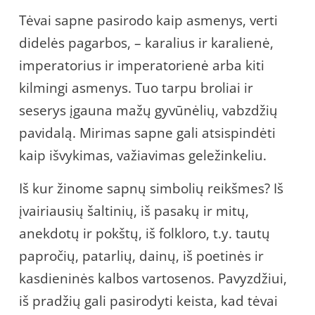
Tėvai sapne pasirodo kaip asmenys, verti
didelės pagarbos, – karalius ir karalienė,
imperatorius ir imperatorienė arba kiti
kilmingi asmenys. Tuo tarpu broliai ir
seserys įgauna mažų gyvūnėlių, vabzdžių
pavidalą. Mirimas sapne gali atsispindėti
kaip išvykimas, važiavimas geležinkeliu.
Iš kur žinome sapnų simbolių reikšmes? Iš
įvairiausių šaltinių, iš pasakų ir mitų,
anekdotų ir pokštų, iš folkloro, t.y. tautų
papročių, patarlių, dainų, iš poetinės ir
kasdieninės kalbos vartosenos. Pavyzdžiui,
iš pradžių gali pasirodyti keista, kad tėvai