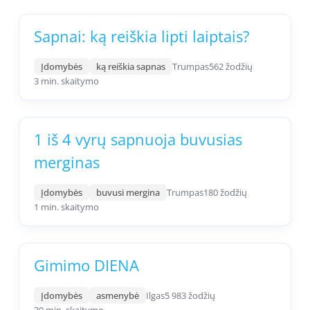
Sapnai: ką reiškia lipti laiptais?
Įdomybės
ką reiškia sapnas
Trumpas
562 žodžių
3 min. skaitymo
1 iš 4 vyrų sapnuoja buvusias
merginas
Įdomybės
buvusi mergina
Trumpas
180 žodžių
1 min. skaitymo
Gimimo DIENA
Įdomybės
asmenybė
Ilgas
5 983 žodžių