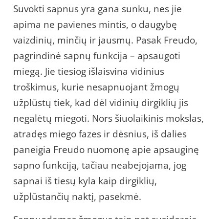
Suvokti sapnus yra gana sunku, nes jie
apima ne pavienes mintis, o daugybę
vaizdinių, minčių ir jausmų. Pasak Freudo,
pagrindinė sapnų funkcija – apsaugoti
miegą. Jie tiesiog išlaisvina vidinius
troškimus, kurie nesapnuojant žmogų
užplūstų tiek, kad dėl vidinių dirgiklių jis
negalėtų miegoti. Nors šiuolaikinis mokslas,
atradęs miego fazes ir dėsnius, iš dalies
paneigia Freudo nuomonę apie apsauginę
sapno funkciją, tačiau neabejojama, jog
sapnai iš tiesų kyla kaip dirgiklių,
užplūstančių naktį, pasekmė.