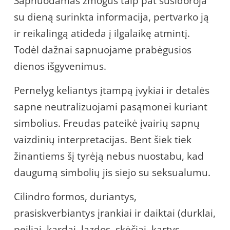
Sapnuodamas žmogus taip pat susidoroja
su dieną surinkta informacija, pertvarko ją
ir reikalingą atideda į ilgalaikę atmintį.
Todėl dažnai sapnuojame prabėgusios
dienos išgyvenimus.
Pernelyg keliantys įtampą įvykiai ir detalės
sapne neutralizuojami pasąmonei kuriant
simbolius. Freudas pateikė įvairių sapnų
vaizdinių interpretacijas. Bent šiek tiek
žinantiems šį tyrėją nebus nuostabu, kad
daugumą simbolių jis siejo su seksualumu.
Cilindro formos, duriantys,
prasiskverbiantys įrankiai ir daiktai (durklai,
peiliai, kardai, lazdos, skėčiai, kartys,