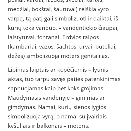
medžiai, bokštai, šautuvai) reiškia vyro
varpą, tą patį gali simbolizuoti ir daiktai, iš
kurių teka vanduo, – vandentiekio čiaupai,
laistytuvai, fontanai. Erdvios talpos
(kambariai, vazos, šachtos, urvai, buteliai,
dėžės) simbolizuoja moters genitalijas.
Lipimas laiptais ar kopėčiomis – lytinis
aktas, tuo tarpu savęs paties patenkinimas
sapnuojamas kaip bet koks grojimas.
Maudymasis vandenyje – gimimas ar
gimdymas. Namai, kurių sienos lygios
simbolizuoja vyrą, o namai su įvairiais
kyšuliais ir balkonais – moteris.