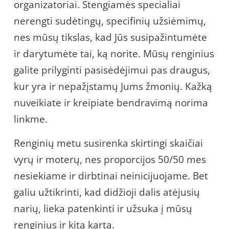
organizatoriai. Stengiamės specialiai
nerengti sudėtingų, specifinių užsiėmimų,
nes mūsų tikslas, kad Jūs susipažintumėte
ir darytumėte tai, ką norite. Mūsų renginius
galite prilyginti pasisėdėjimui pas draugus,
kur yra ir nepažįstamų Jums žmonių. Kažką
nuveikiate ir kreipiate bendravimą norima
linkme.
Renginių metu susirenka skirtingi skaičiai
vyrų ir moterų, nes proporcijos 50/50 mes
nesiekiame ir dirbtinai neinicijuojame. Bet
galiu užtikrinti, kad didžioji dalis atėjusių
narių, lieka patenkinti ir užsuka į mūsų
renginius ir kitą kartą.