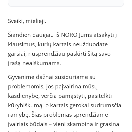
Sveiki, mielieji.
Šiandien daugiau iš NORO Jums atsakyti į
klausimus, kurių kartais neužduodate
garsiai, nusprendžiau paskirti šitą savo
įrašą neaiškumams.
Gyvenime dažnai susiduriame su
problemomis, jos paįvairina mūsų
kasdienybę, verčia pamąstyti, pasitelkti
kūrybiškumą, o kartais gerokai sudrumsčia
ramybę. Šias problemas sprendžiame
įvairiais būdais – vieni skambina ir grasina