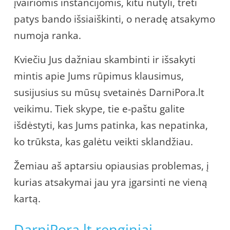
įvairiomis instancijomis, kitu nutyli, treti
patys bando išsiaiškinti, o neradę atsakymo
numoja ranka.
Kviečiu Jus dažniau skambinti ir išsakyti
mintis apie Jums rūpimus klausimus,
susijusius su mūsų svetainės DarniPora.lt
veikimu. Tiek skype, tie e-paštu galite
išdėstyti, kas Jums patinka, kas nepatinka,
ko trūksta, kas galėtu veikti sklandžiau.
Žemiau aš aptarsiu opiausias problemas, į
kurias atsakymai jau yra įgarsinti ne vieną
kartą.
DarniPora.lt renginiai