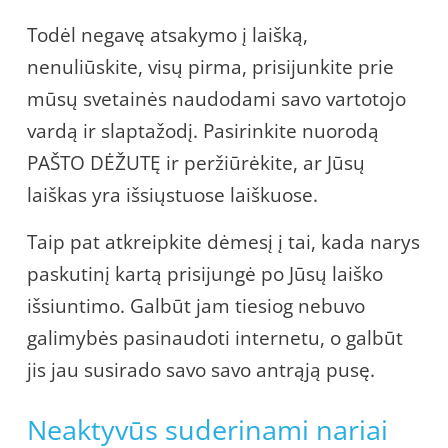
Todėl negavę atsakymo į laišką,
nenuliūskite, visų pirma, prisijunkite prie
mūsų svetainės naudodami savo vartotojo
vardą ir slaptažodį. Pasirinkite nuorodą
PAŠTO DĖŽUTĘ ir peržiūrėkite, ar Jūsų
laiškas yra išsiųstuose laiškuose.
Taip pat atkreipkite dėmesį į tai, kada narys
paskutinį kartą prisijungė po Jūsų laiško
išsiuntimo. Galbūt jam tiesiog nebuvo
galimybės pasinaudoti internetu, o galbūt
jis jau susirado savo savo antrąją pusę.
Neaktyvūs suderinami nariai