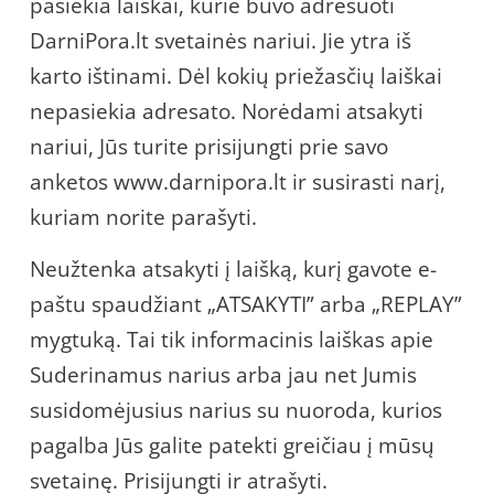
pasiekia laiškai, kurie buvo adresuoti
DarniPora.lt svetainės nariui. Jie ytra iš
karto ištinami. Dėl kokių priežasčių laiškai
nepasiekia adresato. Norėdami atsakyti
nariui, Jūs turite prisijungti prie savo
anketos www.darnipora.lt ir susirasti narį,
kuriam norite parašyti.
Neužtenka atsakyti į laišką, kurį gavote e-
paštu spaudžiant „ATSAKYTI” arba „REPLAY”
mygtuką. Tai tik informacinis laiškas apie
Suderinamus narius arba jau net Jumis
susidomėjusius narius su nuoroda, kurios
pagalba Jūs galite patekti greičiau į mūsų
svetainę. Prisijungti ir atrašyti.