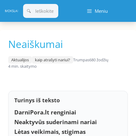
Pereiti
Meniu
prie
turinio
Neaiškumai
Aktualijos
kaip atrašyti nariui?
Trumpas
680 žodžių
4 min. skaitymo
Turinys iš teksto
DarniPora.lt renginiai
Neaktyvūs suderinami nariai
Lėtas veikimais, stigimas